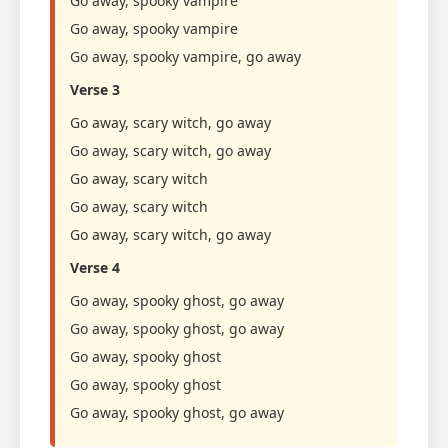
Go away, spooky vampire
Go away, spooky vampire
Go away, spooky vampire, go away
Verse 3
Go away, scary witch, go away
Go away, scary witch, go away
Go away, scary witch
Go away, scary witch
Go away, scary witch, go away
Verse 4
Go away, spooky ghost, go away
Go away, spooky ghost, go away
Go away, spooky ghost
Go away, spooky ghost
Go away, spooky ghost, go away