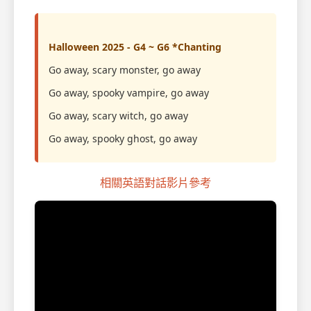
Halloween 2025 - G4 ~ G6 *Chanting
Go away, scary monster, go away
Go away, spooky vampire, go away
Go away, scary witch, go away
Go away, spooky ghost, go away
相關英語對話影片參考